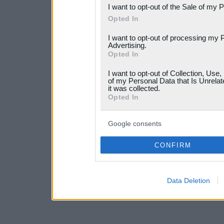
I want to opt-out of the Sale of my 
Please note that this web
Opted In
services and may gather an
I want to opt-out of processing my 
not limited to your visit o
Advertising.
Opted In
grant or deny consent to Go
I want to opt-out of Collection, Use
your data for below specif
of my Personal Data that Is Unrelat
it was collected.
consent section.
Opted In
Google consents
CONFIRM
Data Deletion